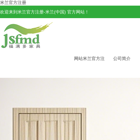
米兰官方注册
欢迎来到米兰官方注册-米兰(中国) 官方网站！
网站米兰官方注
公司简介
册