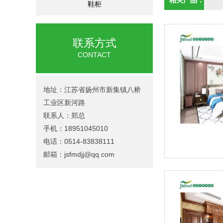
相关产品：
鞋柜
联系方式
CONTACT
地址：江苏省扬州市新集镇八桥
工业区新河路
联系人：郑总
手机：18951045010
电话：0514-83838111
邮箱：
jsfmdjj@qq.com