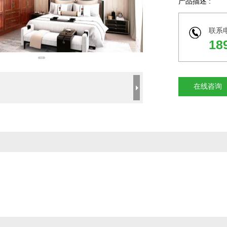
产品描述 :
联系电
18
在线咨询