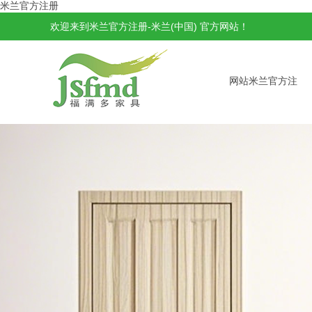
米兰官方注册
欢迎来到米兰官方注册-米兰(中国) 官方网站！
网站米兰官方注
册