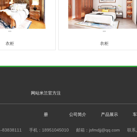
衣柜
衣柜
网站米兰官方注
册
公司简介
产品展示
车
838111 手机：18951045010 邮箱：
jsfmdjj@qq.com
联系人