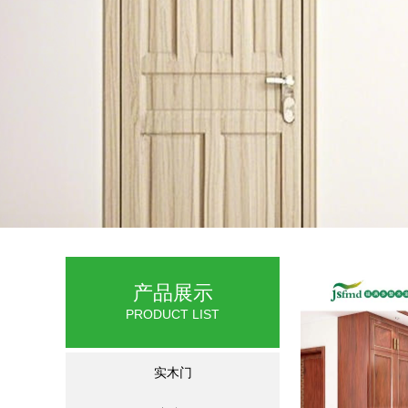
产品展示
PRODUCT LIST
实木门