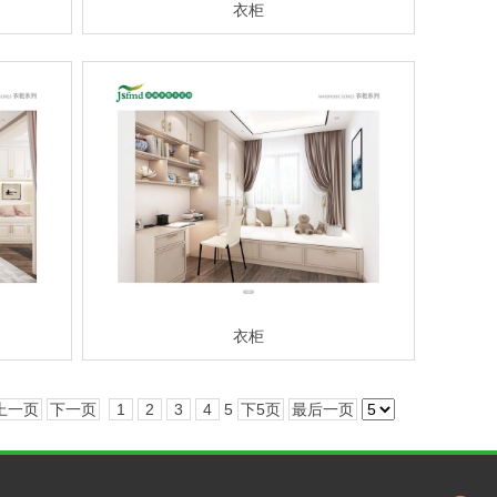
衣柜
衣柜
上一页
下一页
1
2
3
4
5
下5页
最后一页