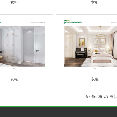
衣柜
衣柜
衣柜
衣柜
57 条记录 5/7 页