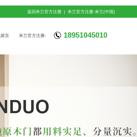
返回米兰官方注册
|
米兰官方注册-米兰(中国)
18951045010
线留言
米兰官方注册-
米兰(中国)