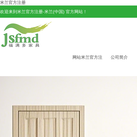
米兰官方注册
欢迎来到米兰官方注册-米兰(中国) 官方网站！
网站米兰官方注
公司简介
册