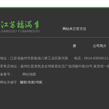
网站米兰官方注
册
公司简介
地址：江苏省扬州市新集镇八桥工业区新河路 电话：0514-83838111
零售店地址：扬州红星美凯龙全球家居生活广场润扬中路18号 家具馆一楼橱柜区 Copy
备案号：
网站地图
网站关键字 :
橱柜/衣柜/书柜