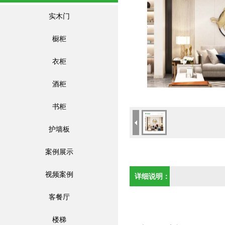
实木门
橱柜
衣柜
酒柜
书柜
护墙板
案例展示
视频案例
详细说明：
客餐厅
楼梯