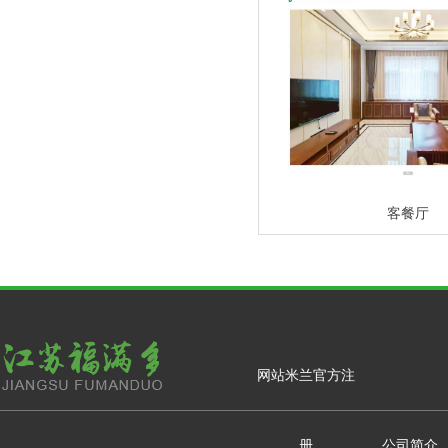
客餐厅
网站米兰官方注
册
公司简介