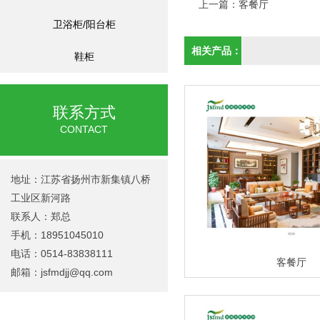
上一篇：
客餐厅
卫浴柜/阳台柜
相关产品：
鞋柜
联系方式
CONTACT
地址：江苏省扬州市新集镇八桥
工业区新河路
联系人：郑总
手机：18951045010
电话：0514-83838111
客餐厅
邮箱：
jsfmdjj@qq.com