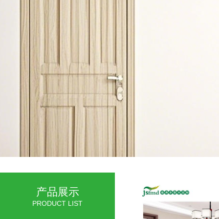
产品展示
PRODUCT LIST