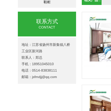
相关产品：
鞋柜
联系方式
CONTACT
地址：江苏省扬州市新集镇八桥
工业区新河路
联系人：郑总
手机：18951045010
电话：0514-83838111
邮箱：
jsfmdjj@qq.com