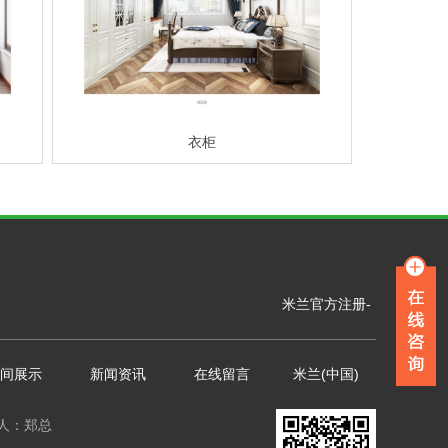
衣柜
米兰官方注册-
间展示
新闻资讯
在线留言
米兰(中国)
：郑总