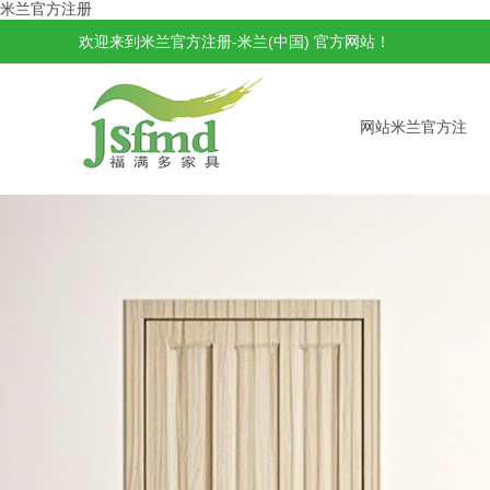
米兰官方注册
欢迎来到米兰官方注册-米兰(中国) 官方网站！
网站米兰官方注
册